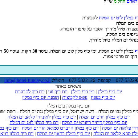
לאדם
החל מ
ש"ח
ף במלון לוט ים המלח
לקבוצות
ם בים המלח
למצדה טיול מודרך הסבר על סיפור הגבורה,
ג'יפים בים המלח,
בנחלי ים המלח טיול מודרך.
ף
במלון לוט ים המלח, ימי 
חוף ים פרטי צמוד.
info@hotel-funday.co.il
*מ
נושאים באתר
יום כיף במלון
|
ימי כיף במלון
|
יום כיף זוגי
|
יום כיף לקבוצות
יום כיף בצפון
|
נופש לקבוצות
|
הזמנת יום כיף במלון
יום כיף במלון בים המלח
יף במלון נבו ים המלח - רשת ישרוטל, יום כיף במלון נגה ים המלח - רשת ישר
יום כיף במלון וורט ים המלח
|
יום כיף במלון לאונרדו קלאב ים המלח
יום כיף במלון דיוויד ריזורט ים המלח
|
יום כיף במלון לוט ים המלח
נרדו פלאזה ים המלח
|
יום כיף במלון הרברט סמואל הוד ים המלח
|
יום כיף במ
מלון ספא קלאב ים המלח
|
יום כיף במלון בראון ים המלח
|
יום כיף במלון רויא