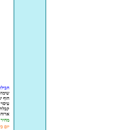
חבילת יו
שימוש
חוף ים
עיסוי 30 דקות,
קבלת 
ארוחת
מחיר
יום כי