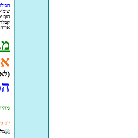
חבילת 
שימוש
חוף ים
קבלת 
ארוחת
מב
או
(לא 
המ
מחיר
יום כי