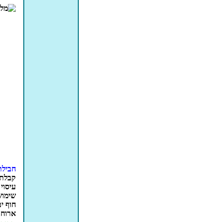
חבילת יו
קבלת 
עיסוי 50 דקות
שימוש
חוף ים
ארוחת